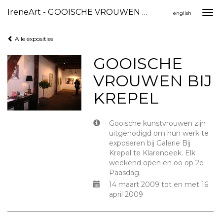
IreneArt - GOOISCHE VROUWEN BIJ KREPEL
Togg
english
navi
Alle exposities
GOOISCHE
VROUWEN BIJ
KREPEL
Gooische kunstvrouwen zijn
uitgenodigd om hun werk te
exposeren bij Galerie Bij
Krepel te Klarenbeek. Elk
weekend open en oo op 2e
Paasdag.
14 maart 2009 tot en met 16
april 2009