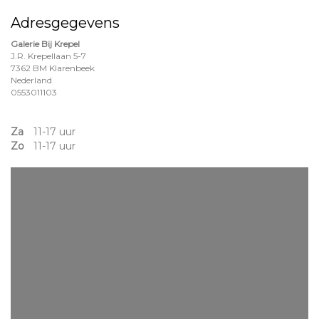
Adresgegevens
Galerie Bij Krepel
J.R. Krepellaan 5-7
7362 BM Klarenbeek
Nederland
0553011103
Za
11-17 uur
Zo
11-17 uur