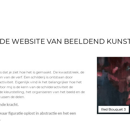
DE WEBSITE VAN BEELDEND KUNST
s dat je ziet hoe het is gemaakt. De kwaststreek, de
n van de verf. Een schilderij is ontstaan door
ctiviteit. Eigenlijk vind ik het belangrijker hoe het
oor mij is de kern van de schilderactiviteit de
 kleurstelling, het organiseren van het beeld en de
ssen de delen.
ende kracht.
Red Bouquet 3
waar figuratie oplost in abstractie en het een
.