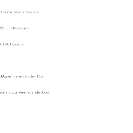
tformulier op deze site
1218 EH Hilversum
,1401 VL Bussum
m
nBos
en Irene van den Bos
tagram.com/irenevandenbos/