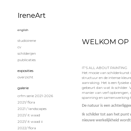
IreneArt
english
WELKOM OP 
studioirene
cv
schilderijen
publicaties
IT'S ALL ABOUT PAINTING
exposities
Het mooie van schilderkunst i
overzicht
structuur en de intense kleure
aanraking. Het is een fysieke a
gebeurt dan wat ik schilder. V
galerie
manier van verf opbrengen, de
crfm serie 2021-2026
spanning en samenwerking tu
2021/ flora
De natuur is een achterligg
2021 / landscapes
Ik schilder tot aan het punt 
2021/ it waad
nieuwe werkelijkheid wordt
2021/ it waad ii
2022/ flora