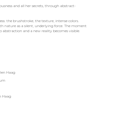
lousness and all her secrets, through abstract-
ess: the brushstroke, the texture, intense colors.
ith nature as a silent, underlying force. The moment
to abstraction and a new reality becomes visible.
 Den Haag
sum
n Haag