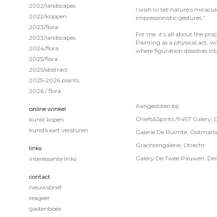
2022/landscapes
I wish to tell nature’s miracu
2022/koppen
impressionistic gestures.”
2023/flora
For me, it’s all about the proc
2023/landscapes
Painting as a physical act, w
2024/flora
where figuration dissolves in
2025/flora
2025/abstract
2025-2026 plants
2026 / flora
Aangesloten bij:
online winkel
Chiefs&Spirits /9497 Galery,
kunst kopen
kunstkaart versturen
Galerie De Ruimte, Ootmar
Grachtengalerie, Utrecht
links
Galery De Twee Pauwen, De
interessante links
contact
nieuwsbrief
reageer
gastenboek