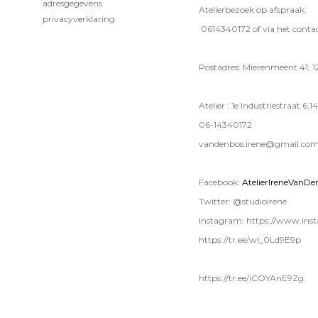
adresgegevens
Atelierbezoek op afspraak.
privacyverklaring
0614340172 of via het contac
Postadres: Mierenmeent 41, 
Atelier : 1e Industriestraat 6
06-14340172
vandenbos.irene@gmail.co
Facebook:
AtelierIreneVanDe
Twitter: @studioirene
Instagram: https://www.ins
https://tr.ee/wI_0Ld9E9p
https://tr.ee/iCOYAnE9Zg