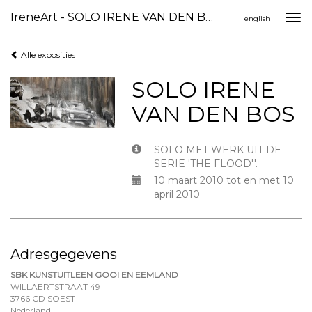
IreneArt - SOLO IRENE VAN DEN BOS
Togg
english
navi
Alle exposities
SOLO IRENE
VAN DEN BOS
SOLO MET WERK UIT DE
SERIE 'THE FLOOD''.
10 maart 2010 tot en met 10
april 2010
Adresgegevens
SBK KUNSTUITLEEN GOOI EN EEMLAND
WILLAERTSTRAAT 49
3766 CD SOEST
Nederland