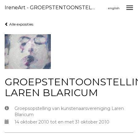
IreneArt - GROEPSTENTOONSTELLING LAREN BLARICUM
Togg
english
navi
Alle exposities
GROEPSTENTOONSTELLI
LAREN BLARICUM
Groepsopstelling van kunstenaarsvereniging Laren
Blaricum
14 oktober 2010 tot en met 31 oktober 2010