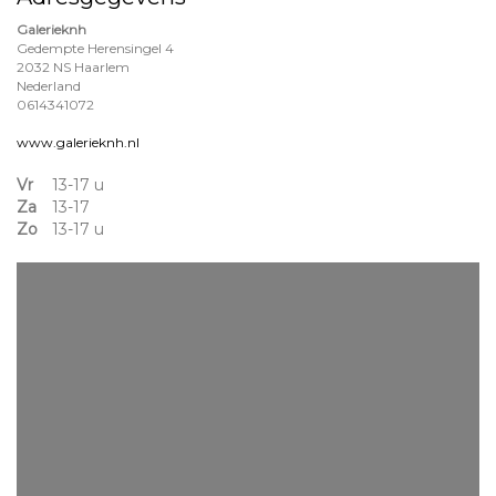
Galerieknh
Gedempte Herensingel 4
2032 NS Haarlem
Nederland
0614341072
www.galerieknh.nl
Vr
13-17 u
Za
13-17
Zo
13-17 u