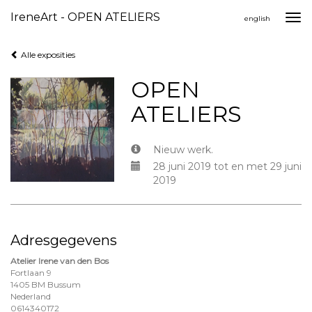
IreneArt - OPEN ATELIERS
Togg
english
navi
Alle exposities
OPEN
ATELIERS
Nieuw werk.
28 juni 2019 tot en met 29 juni
2019
Adresgegevens
Atelier Irene van den Bos
Fortlaan 9
1405 BM Bussum
Nederland
0614340172