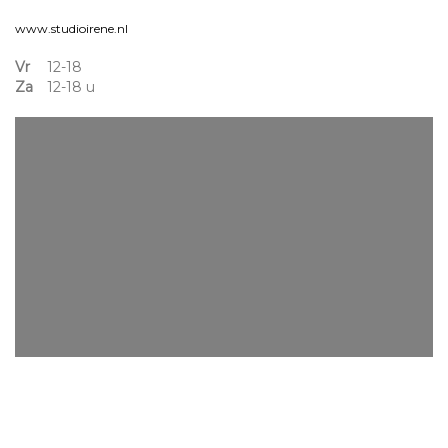
www.studioirene.nl
Vr
12-18
Za
12-18 u