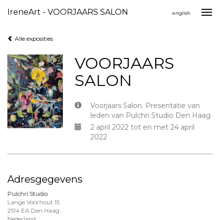
IreneArt - VOORJAARS SALON
Togg
english
navi
Alle exposities
VOORJAARS
SALON
Voorjaars Salon. Presentatie van
leden van Pulchri Studio Den Haag
2 april 2022 tot en met 24 april
2022
Adresgegevens
Pulchri Studio
Lange Voorhout 15
2514 EA Den Haag
Nederland