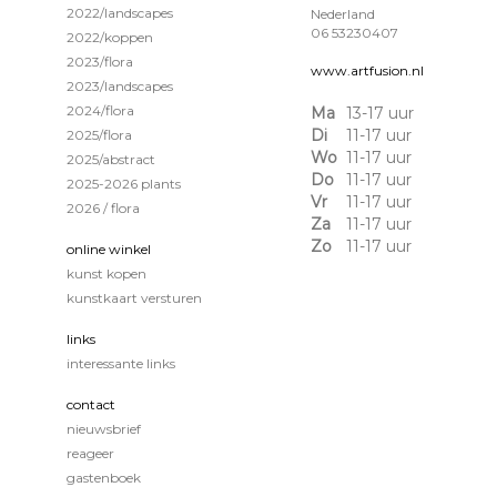
2022/landscapes
Nederland
06 53230407
2022/koppen
2023/flora
www.artfusion.nl
2023/landscapes
2024/flora
Ma
13-17 uur
Di
11-17 uur
2025/flora
Wo
11-17 uur
2025/abstract
Do
11-17 uur
2025-2026 plants
Vr
11-17 uur
2026 / flora
Za
11-17 uur
Zo
11-17 uur
online winkel
kunst kopen
kunstkaart versturen
links
interessante links
contact
nieuwsbrief
reageer
gastenboek