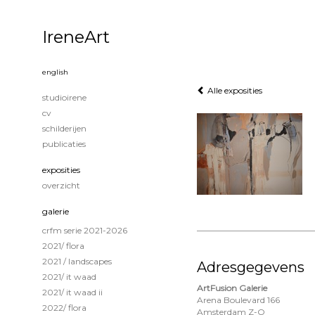
IreneArt
english
Alle exposities
studioirene
cv
schilderijen
publicaties
exposities
overzicht
galerie
crfm serie 2021-2026
2021/ flora
2021 / landscapes
Adresgegevens
2021/ it waad
ArtFusion Galerie
2021/ it waad ii
Arena Boulevard 166
2022/ flora
Amsterdam Z-O