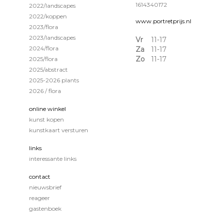
1614340172
2022/landscapes
2022/koppen
www.portretprijs.nl
2023/flora
2023/landscapes
Vr
11-17
2024/flora
Za
11-17
Zo
11-17
2025/flora
2025/abstract
2025-2026 plants
2026 / flora
online winkel
kunst kopen
kunstkaart versturen
links
interessante links
contact
nieuwsbrief
reageer
gastenboek