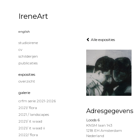
IreneArt
english
Alle exposities
studioirene
cv
schilderijen
publicaties
exposities
overzicht
galerie
crfm serie 2021-2026
2021/ flora
Adresgegevens
2021 / landscapes
Loods 6
2021/ it waad
KNSM laan 143
2021/ it waad ii
1218 EH Amsterdam
2022/ flora
Nederland