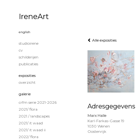
IreneArt
english
Alle exposities
studioirene
cv
schilderijen
publicaties
exposities
overzicht
galerie
crfm serie 2021-2026
Adresgegevens
2021/ flora
Marx Halle
2021 / landscapes
Karl-Farkas-Gasse 19
2021/ it waad
1030 Wenen
2021/ it waad ii
Oostenrijk
2022/ flora