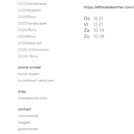
2022/landscapes
https://affordableartfair.com/
2022/koppen
2023/flora
Do
16-21
2023/landscapes
Vr
12-21
2024/flora
Za
10-19
Zo
10-18
2025/flora
2025/abstract
2025-2026 plants
2026 / flora
online winkel
kunst kopen
kunstkaart versturen
links
interessante links
contact
nieuwsbrief
reageer
gastenboek