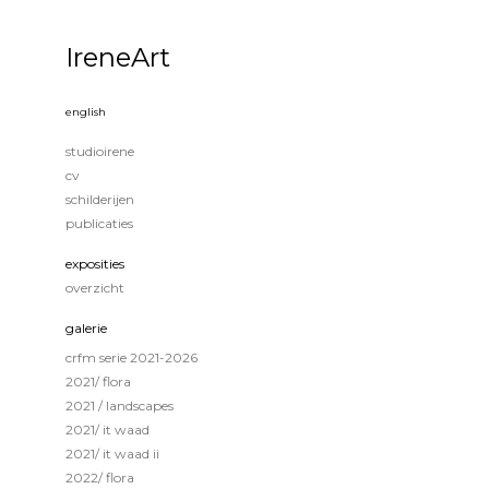
IreneArt
english
studioirene
cv
schilderijen
publicaties
exposities
overzicht
galerie
crfm serie 2021-2026
2021/ flora
2021 / landscapes
2021/ it waad
2021/ it waad ii
2022/ flora