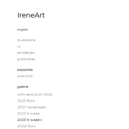
IreneArt
english
studioirene
cv
schilderijen
publicaties
exposities
overzicht
galerie
crfm serie 2021-2026
2021/ flora
2021 / landscapes
2021/ it waad
2021/ it waad ii
2022/ flora