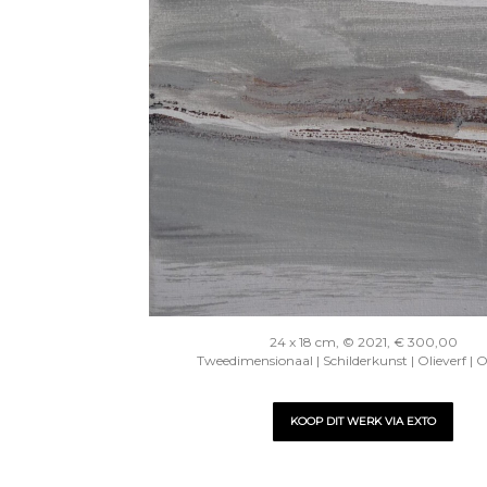
24 x 18 cm, © 2021, € 300,00
Tweedimensionaal | Schilderkunst | Olieverf | 
KOOP DIT WERK VIA EXTO