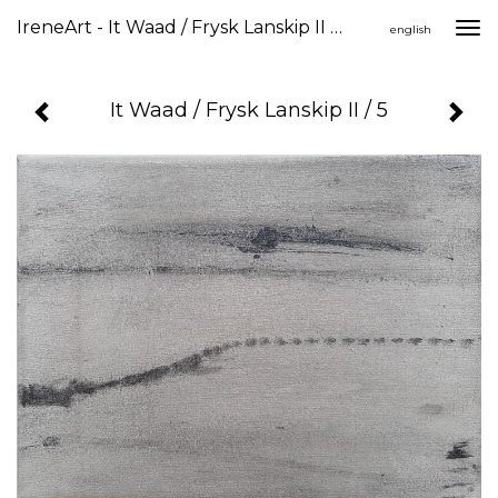
IreneArt - It Waad / Frysk Lanskip II / 5
Togg
english
navi
It Waad / Frysk Lanskip II / 5