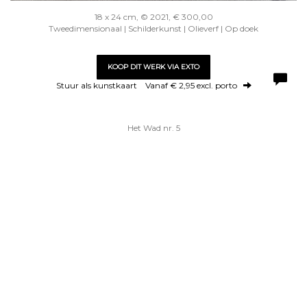
18 x 24 cm, © 2021, € 300,00
Tweedimensionaal | Schilderkunst | Olieverf | Op doek
KOOP DIT WERK VIA EXTO
Stuur als kunstkaart
Vanaf € 2,95 excl. porto
Het Wad nr. 5