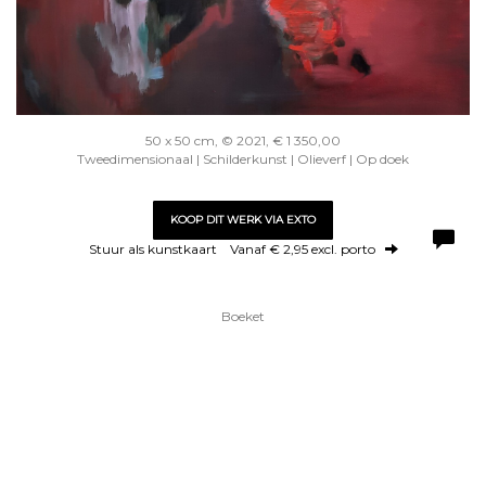
50 x 50 cm, © 2021, € 1 350,00
Tweedimensionaal | Schilderkunst | Olieverf | Op doek
KOOP DIT WERK VIA EXTO
Stuur als kunstkaart
Vanaf € 2,95 excl. porto
Boeket