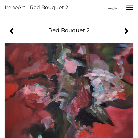
IreneArt - Red Bouquet 2
Togg
english
navi
Red Bouquet 2