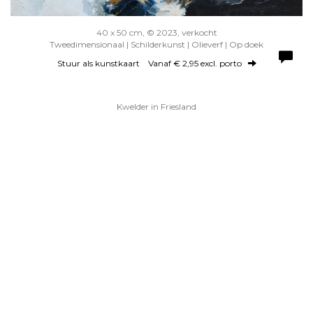
40 x 50 cm, © 2023, verkocht
Tweedimensionaal | Schilderkunst | Olieverf | Op doek
Stuur als kunstkaart
Vanaf € 2,95 excl. porto
Kwelder in Friesland