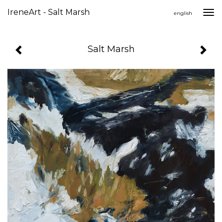
IreneArt - Salt Marsh
Togg
english
navi
Salt Marsh