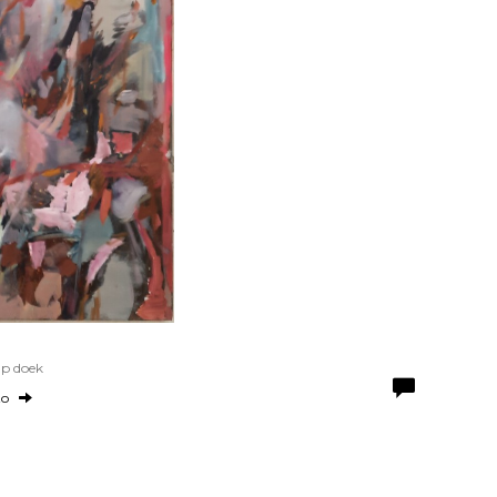
Op doek
to