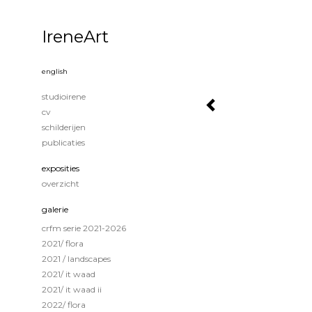
IreneArt
english
studioirene
cv
schilderijen
publicaties
exposities
overzicht
galerie
crfm serie 2021-2026
2021/ flora
2021 / landscapes
2021/ it waad
2021/ it waad ii
2022/ flora