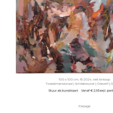
100 x 100 cm, © 2024, niet te koop
Tweedimensionaal | Schilderkunst | Olieverf | 
Stuur als kunstkaart
Vanaf € 2,95 excl. por
Passage