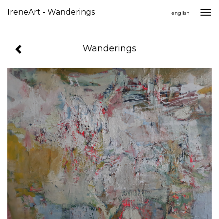
IreneArt - Wanderings
Togg
english
navi
Wanderings