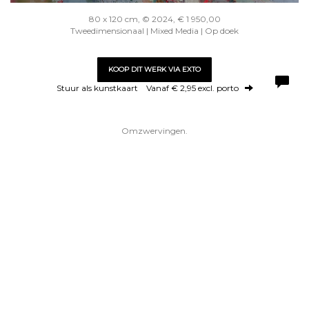
80 x 120 cm, © 2024, € 1 950,00
Tweedimensionaal | Mixed Media | Op doek
KOOP DIT WERK VIA EXTO
Stuur als kunstkaart
Vanaf € 2,95 excl. porto
Omzwervingen.