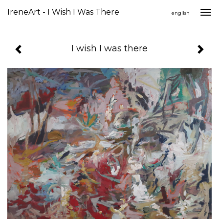
IreneArt - I Wish I Was There
Togg
english
navi
I wish I was there