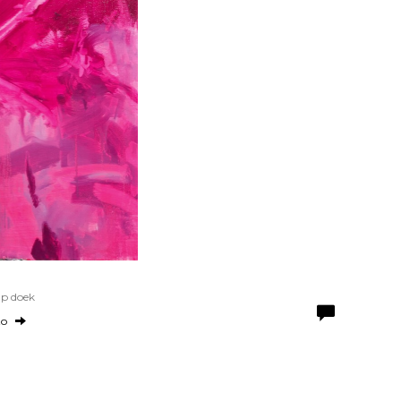
Op doek
to