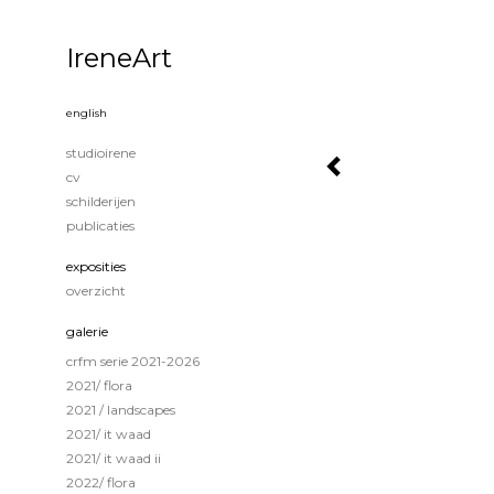
IreneArt
english
studioirene
cv
schilderijen
publicaties
exposities
overzicht
galerie
crfm serie 2021-2026
2021/ flora
2021 / landscapes
2021/ it waad
2021/ it waad ii
2022/ flora