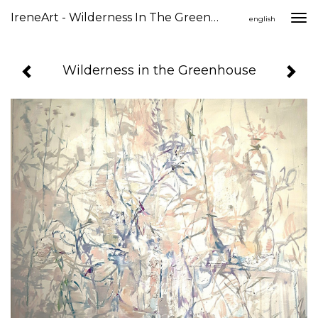
IreneArt - Wilderness In The Greenhouse
Togg
english
navi
Wilderness in the Greenhouse