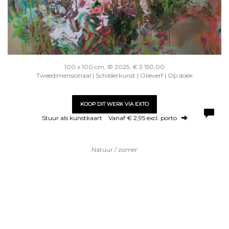
100 x 100 cm, © 2025, € 3 150,00
Tweedimensionaal | Schilderkunst | Olieverf | Op doek
KOOP DIT WERK VIA EXTO
Stuur als kunstkaart
Vanaf € 2,95 excl. porto
Natuur / zomer