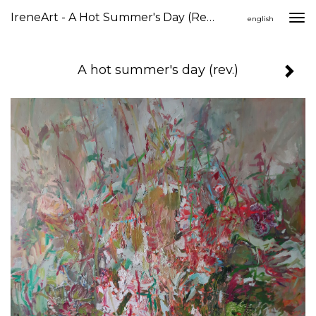
IreneArt - A Hot Summer's Day (rev.)
Togg
english
navi
A hot summer's day (rev.)