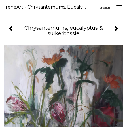
IreneArt - Chrysantemums, Eucalyptus & Suikerbossie
Togg
english
navi
Chrysantemums, eucalyptus &
suikerbossie