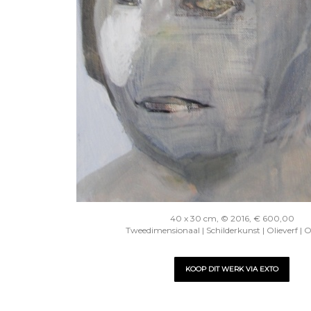
40 x 30 cm, © 2016, € 600,00
Tweedimensionaal | Schilderkunst | Olieverf | 
KOOP DIT WERK VIA EXTO