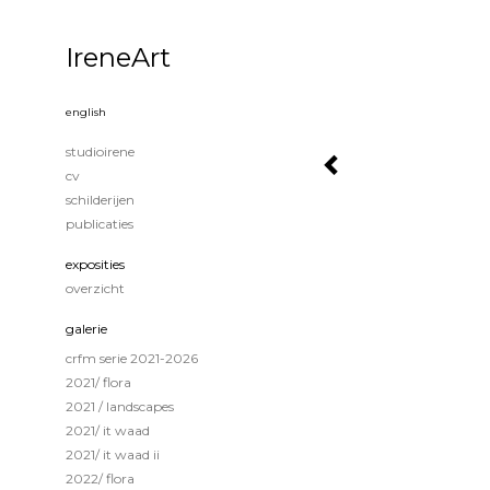
IreneArt
english
studioirene
cv
schilderijen
publicaties
exposities
overzicht
galerie
crfm serie 2021-2026
2021/ flora
2021 / landscapes
2021/ it waad
2021/ it waad ii
2022/ flora