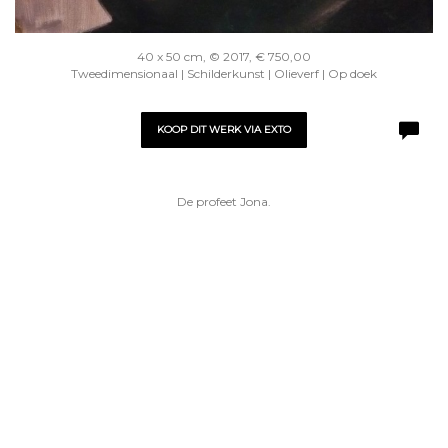
40 x 50 cm, © 2017, € 750,00
Tweedimensionaal | Schilderkunst | Olieverf | Op doek
KOOP DIT WERK VIA EXTO
De profeet Jona.