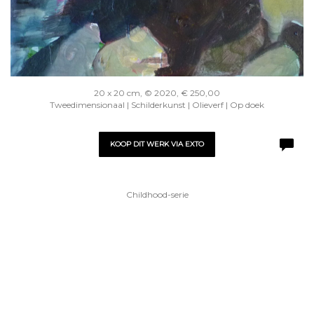
20 x 20 cm, © 2020, € 250,00
Tweedimensionaal | Schilderkunst | Olieverf | Op doek
KOOP DIT WERK VIA EXTO
Childhood-serie