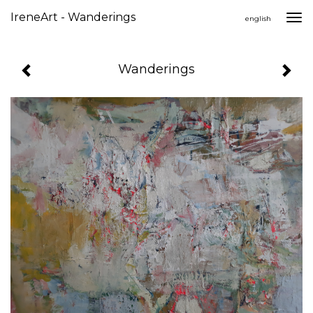
IreneArt - Wanderings
Togg
english
navi
Wanderings