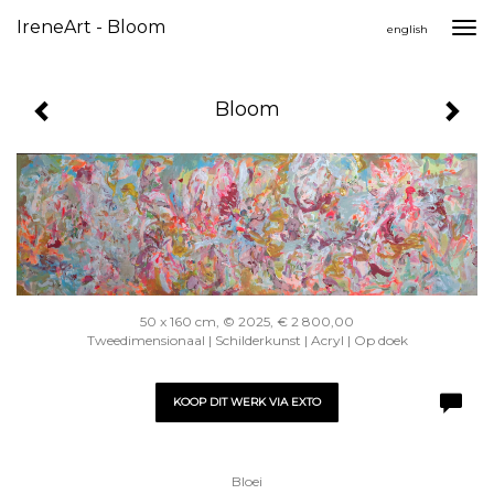
IreneArt - Bloom
Togg
english
navi
Bloom
50 x 160 cm, © 2025, € 2 800,00
Tweedimensionaal | Schilderkunst | Acryl | Op doek
KOOP DIT WERK VIA EXTO
Bloei