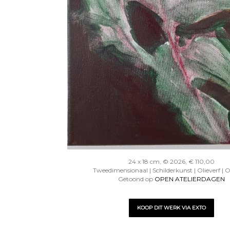
24 x 18 cm, © 2026, € 110,00
Tweedimensionaal | Schilderkunst | Olieverf | 
Getoond op
OPEN ATELIERDAGEN
KOOP DIT WERK VIA EXTO