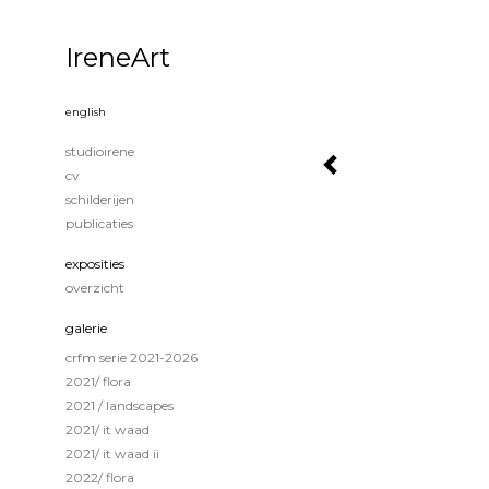
IreneArt
english
studioirene
cv
schilderijen
publicaties
exposities
overzicht
galerie
crfm serie 2021-2026
2021/ flora
2021 / landscapes
2021/ it waad
2021/ it waad ii
2022/ flora