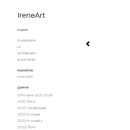
IreneArt
english
studioirene
cv
schilderijen
publicaties
exposities
overzicht
galerie
crfm serie 2021-2026
2021/ flora
2021 / landscapes
2021/ it waad
2021/ it waad ii
2022/ flora