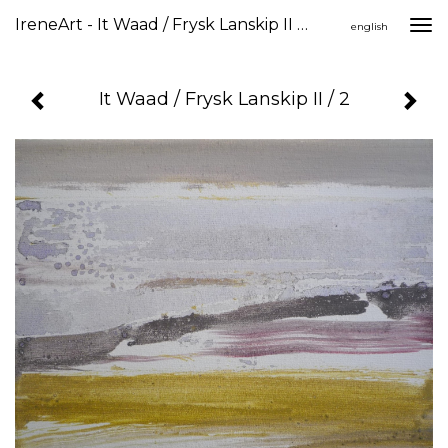
IreneArt - It Waad / Frysk Lanskip II / 2
Togg
english
navi
It Waad / Frysk Lanskip II / 2